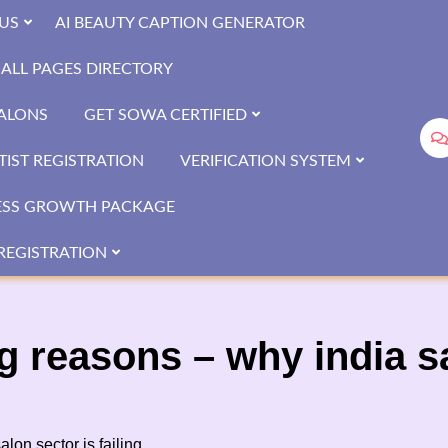
US
AI BEAUTY CAPTION GENERATOR
ALL PAGES DIRECTORY
SALONS
GET SOWA CERTIFIED
IST REGISTRATION
VERIFICATION SYSTEM
ESS GROWTH PACKAGE
REGISTRATION
g reasons – why india sa
lon sector is failing