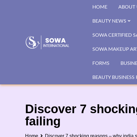
Skip
HOME
ABOUT 
to
content
BEAUTY NEWS
SOWA CERTIFIED 
SOWA MAKEUP ART
FORMS
BUSIN
BEAUTY BUSINESS 
Discover 7 shockin
failing
Home
Discover 7 shocking reasons – why india sa