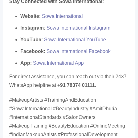
Stay Connected with Sowa International:
Website:
Sowa International
Instagram:
Sowa International Instagram
YouTube:
Sowa International YouTube
Facebook:
Sowa International Facebook
App:
Sowa International App
For direct assistance, you can reach out via their 24×7
WhatsApp helpline at
+91 78374 01111
.
#MakeupArtists #TrainingAndEducation
#SowaInternational #BeautyIndustry #AmitDhuria
#InternationalStandards #SalonOwners
#MakeupTraining #BeautyEducation #OnlineMeeting
#IndianMakeupArtists #ProfessionalDevelopment