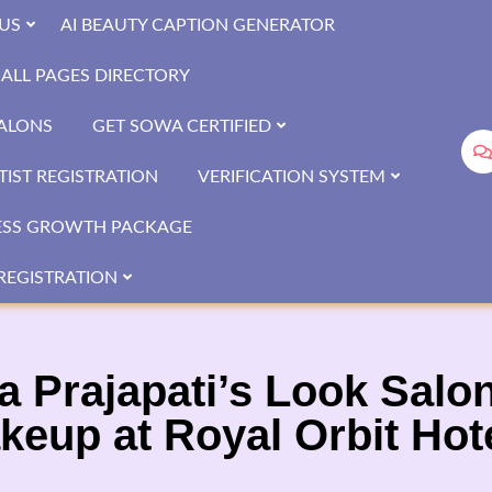
US
AI BEAUTY CAPTION GENERATOR
ALL PAGES DIRECTORY
SALONS
GET SOWA CERTIFIED
IST REGISTRATION
VERIFICATION SYSTEM
ESS GROWTH PACKAGE
REGISTRATION
a Prajapati’s Look Sal
keup at Royal Orbit Hot