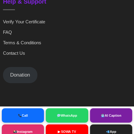
Help & Support
Verify Your Certificate
FAQ
Terms & Conditions
Contact Us
Donation
Call
WhatsApp
AI Caption
© copyright sowainternational 2025
Instagram
▶ SOWA TV
App