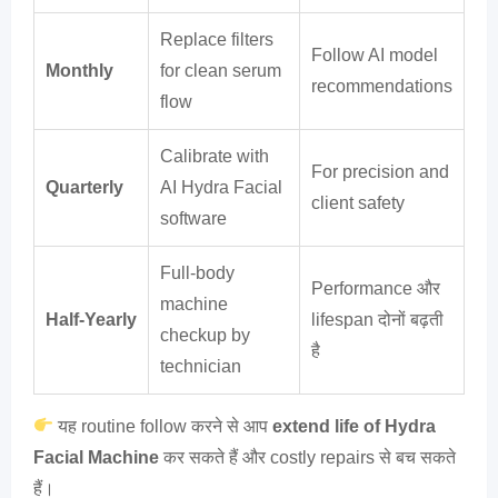
Replace filters
Follow AI model
Monthly
for clean serum
recommendations
flow
Calibrate with
For precision and
Quarterly
AI Hydra Facial
client safety
software
Full-body
Performance और
machine
Half-Yearly
lifespan दोनों बढ़ती
checkup by
है
technician
यह routine follow करने से आप
extend life of Hydra
Facial Machine
कर सकते हैं और costly repairs से बच सकते
हैं।