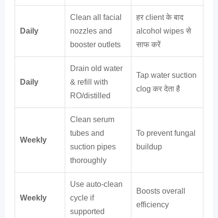
Clean all facial
हर client के बाद
Daily
nozzles and
alcohol wipes से
booster outlets
साफ करें
Drain old water
Tap water suction
Daily
& refill with
clog कर देता है
RO/distilled
Clean serum
tubes and
To prevent fungal
Weekly
suction pipes
buildup
thoroughly
Use auto-clean
Boosts overall
Weekly
cycle if
efficiency
supported